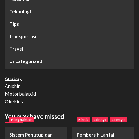
Teknologi
Tips
transportasi
Travel
Uncategorized
Anoboy
Anichin
Motorbalap.id
Okekios
You may have missed
Pengetahuan
Bisnis
Lainnya
Lifestyle
Sistem Penutup dan
Pembersih Lantai