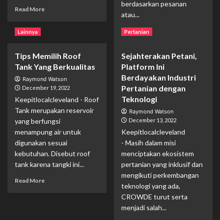
berdasarkan pesanan
Read
Read More
atau...
more
about
Read
Read More
Lainnya
Pertanian
Cara
more
Belajar
about
Efektif
Tips Memilih Roof
Sejahterakan Petani,
Keuntungan
Di
Tank Yang Berkualitas
Platform Ini
Bekerja
Sekolah
Sama
Berdayakan Industri
Raymond Watson
Dengan
Pertanian dengan
December 19, 2022
Perusahaan
Teknologi
Keepitlocalcleveland - Roof
Logistik
Tank merupakan reservoir
Raymond Watson
yang berfungsi
December 13, 2022
menampung air untuk
Keepitlocalcleveland
digunakan sesuai
- Masih dalam misi
kebutuhan. Disebut roof
menciptakan ekosistem
tank karena tangki ini...
pertanian yang inklusif dan
mengikuti perkembangan
Read
Read More
teknologi yang ada,
more
CROWDE turut serta
about
Tips
menjadi salah...
Memilih