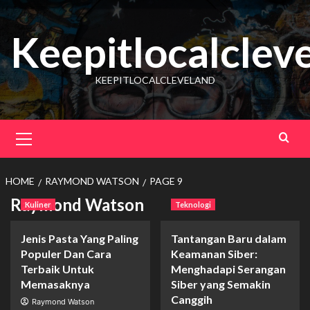
Skip
to
Keepitlocalclev
content
KEEPITLOCALCLEVELAND
Primary
Menu
HOME
RAYMOND WATSON
PAGE 9
Raymond Watson
Kuliner
Teknologi
Jenis Pasta Yang Paling
Tantangan Baru dalam
Populer Dan Cara
Keamanan Siber:
Terbaik Untuk
Menghadapi Serangan
Memasaknya
Siber yang Semakin
Canggih
Raymond Watson