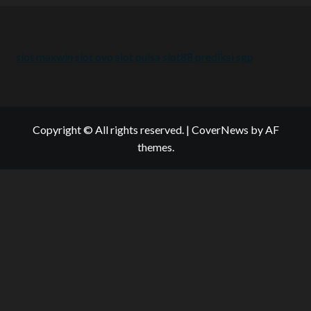
slot maxwin
slot ovo
slot pulsa
slot88
prediksi sgp
Copyright © All rights reserved.
|
CoverNews
by AF
themes.