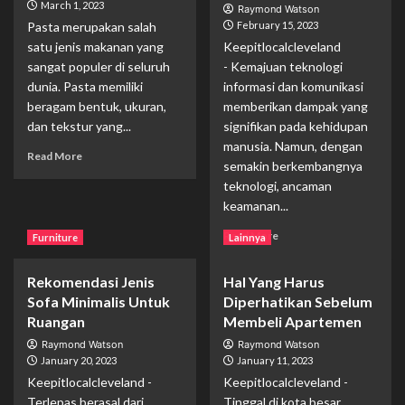
March 1, 2023
Raymond Watson
Pasta merupakan salah
February 15, 2023
satu jenis makanan yang
Keepitlocalcleveland
sangat populer di seluruh
- Kemajuan teknologi
dunia. Pasta memiliki
informasi dan komunikasi
beragam bentuk, ukuran,
memberikan dampak yang
dan tekstur yang...
signifikan pada kehidupan
manusia. Namun, dengan
Read
Read More
semakin berkembangnya
more
teknologi, ancaman
about
Jenis
keamanan...
Pasta
Read
Read More
Furniture
Lainnya
Yang
more
Paling
about
Populer
Rekomendasi Jenis
Hal Yang Harus
Tantangan
Dan
Sofa Minimalis Untuk
Diperhatikan Sebelum
Baru
Cara
dalam
Ruangan
Membeli Apartemen
Terbaik
Keamanan
Untuk
Raymond Watson
Raymond Watson
Siber:
Memasaknya
January 20, 2023
January 11, 2023
Menghadapi
Keepitlocalcleveland -
Keepitlocalcleveland -
Serangan
Terlepas berasal dari
Tinggal di kota besar
Siber