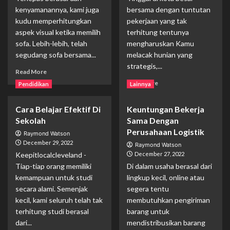
kenyamanannya, kami juga
bersama dengan tuntutan
yang
Semakin
kudu memperhitungkan
pekerjaan yang tak
Canggih
aspek visual ketika memilih
terhitung tentunya
sofa. Lebih-lebih, telah
mengharuskan Kamu
segudang sofa bersama...
melacak hunian yang
strategis,...
Read
Read More
more
Read
Read More
Pendidikan
Lainnya
about
more
Rekomendasi
about
Cara Belajar Efektif Di
Keuntungan Bekerja
Jenis
Hal
Sofa
Sekolah
Sama Dengan
Yang
Minimalis
Harus
Perusahaan Logistik
Raymond Watson
Untuk
Diperhatikan
December 29, 2022
Raymond Watson
Ruangan
Sebelum
Keepitlocalcleveland -
December 27, 2022
Membeli
Tiap-tiap orang memiliki
Di dalam usaha berasal dari
Apartemen
kemampuan untuk studi
lingkup kecil, online atau
secara alami. Semenjak
segera tentu
kecil, kami seluruh telah tak
membutuhkan pengiriman
terhitung studi berasal
barang untuk
dari...
mendistribusikan barang