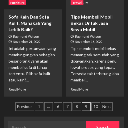
Read
Read More
Furniture
Travel
Roof
more
Tank
about
Yang
Sofa Kain Dan Sofa
Tips Membeli Mobil
Sejahterakan
Berkualitas
Kulit, Manakah Yang
Bekas Untuk Jasa
Petani,
Platform
Lebih Baik?
Sewa Mobil
Ini
Raymond Watson
Raymond Watson
Berdayakan
November 21, 2022
November 16, 2022
Industri
Ini adalah pertanyaan yang
Tips membeli mobil bekas
Pertanian
membingungkan sebagian
memang tak semudah yang
dengan
besar orang yang akan
dibayangkan, karena perlu
Teknologi
membeli sofa di tahap
lewat proses yang tepat.
tertentu. Pilih sofa kulit
Tersedia tak terhitung laba
atau kain?...
membeli...
Read
Read
Read More
Read More
more
more
about
about
Posts
Sofa
Tips
Previous
1
…
6
7
8
9
10
Next
Kain
Membeli
pagination
Dan
Mobil
Sofa
Bekas
Search
Kulit,
Untuk