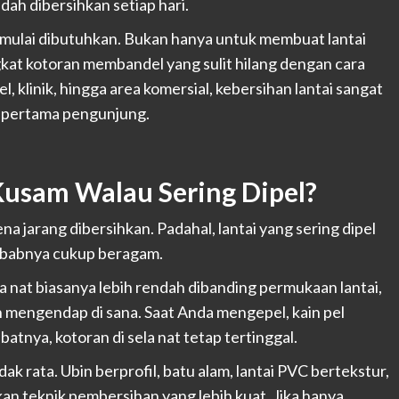
ah dibersihkan setiap hari.
al mulai dibutuhkan. Bukan hanya untuk membuat lantai
gkat kotoran membandel yang sulit hilang dengan cara
el, klinik, hingga area komersial, kebersihan lantai sangat
 pertama pengunjung.
Kusam Walau Sering Dipel?
a jarang dibersihkan. Padahal, lantai yang sering dipel
yebabnya cukup beragam.
a nat biasanya lebih rendah dibanding permukaan lantai,
h mengendap di sana. Saat Anda mengepel, kain pel
batnya, kotoran di sela nat tetap tertinggal.
dak rata. Ubin berprofil, batu alam, lantai PVC bertekstur,
kan teknik pembersihan yang lebih kuat. Jika hanya