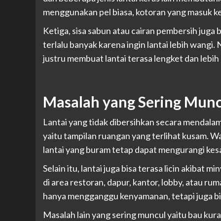
menggunakan pel biasa, kotoran yang masuk ke 
Ketiga, sisa sabun atau cairan pembersih jug
terlalu banyak karena ingin lantai lebih wangi. 
justru membuat lantai terasa lengket dan lebi
Masalah yang Sering Munc
Lantai yang tidak dibersihkan secara mendala
yaitu tampilan ruangan yang terlihat kusam. W
lantai yang buram tetap dapat mengurangi kesa
Selain itu, lantai juga bisa terasa licin akibat 
di area restoran, dapur, kantor, lobby, atau rum
hanya mengganggu kenyamanan, tetapi juga bis
Masalah lain yang sering muncul yaitu bau kur