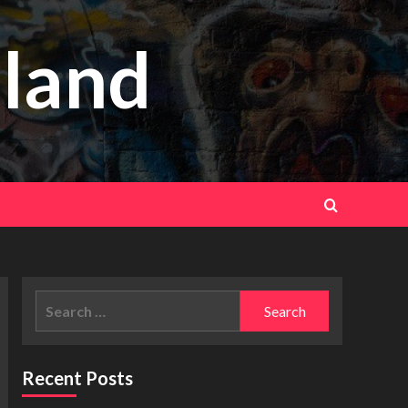
eland
Search
for:
Recent Posts