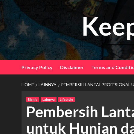
Skip
to
Keep
content
Privacy Policy
Disclaimer
Terms and Conditi
HOME
LAINNYA
PEMBERSIH LANTAI PROFESIONAL 
Bisnis
Lainnya
Lifestyle
Pembersih Lanta
untuk Hunian d