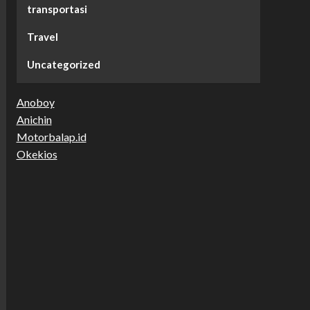
transportasi
Travel
Uncategorized
Anoboy
Anichin
Motorbalap.id
Okekios