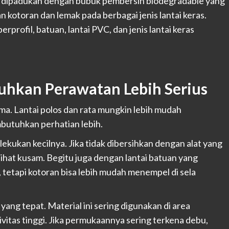
, dipadukan dengan bubuk pembersih biodegradable yang
kotoran dan lemak pada berbagai jenis lantai keras.
profil, batuan, lantai PVC, dan jenis lantai keras
uhkan Perawatan Lebih Serius
ma. Lantai polos dan rata mungkin lebih mudah
mbutuhkan perhatian lebih.
ekukan kecilnya. Jika tidak dibersihkan dengan alat yang
lihat kusam. Begitu juga dengan lantai batuan yang
 tetapi kotoran bisa lebih mudah menempel di sela
yang tepat. Material ini sering digunakan di area
tivitas tinggi. Jika permukaannya sering terkena debu,