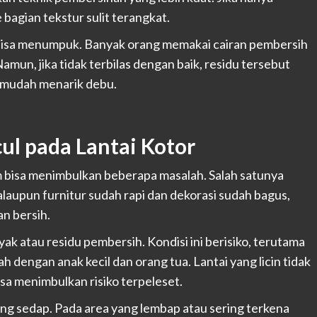
bagian tekstur sulit terangkat.
a bisa menumpuk. Banyak orang memakai cairan pembersih
Namun, jika tidak terbilas dengan baik, residu tersebut
h mudah menarik debu.
ul pada Lantai Kotor
m bisa menimbulkan beberapa masalah. Salah satunya
alaupun furnitur sudah rapi dan dekorasi sudah bagus,
n bersih.
minyak atau residu pembersih. Kondisi ini berisiko, terutama
ah dengan anak kecil dan orang tua. Lantai yang licin tidak
a menimbulkan risiko terpeleset.
ang sedap. Pada area yang lembap atau sering terkena