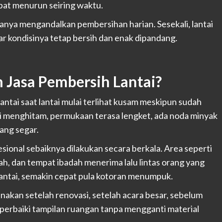
apat menurun seiring waktu.
hanya mengandalkan pembersihan harian. Sesekali, lantai
 kondisinya tetap bersih dan enak dipandang.
Jasa Pembersih Lantai?
tai saat lantai mulai terlihat kusam meskipun sudah
ulai menghitam, permukaan terasa lengket, ada noda minyak
rang segar.
ional sebaiknya dilakukan secara berkala. Area seperti
lah, dan tempat ibadah menerima lalu lintas orang yang
lantai, semakin cepat pula kotoran menumpuk.
gunakan setelah renovasi, setelah acara besar, sebelum
erbaiki tampilan ruangan tanpa mengganti material