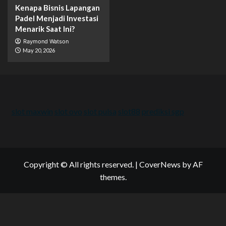
Kenapa Bisnis Lapangan
Padel Menjadi Investasi
Menarik Saat Ini?
Raymond Watson
May 20, 2026
slot maxwin
slot ovo
slot pulsa
slot88
prediksi sgp
Copyright © All rights reserved.
|
CoverNews
by AF
themes.