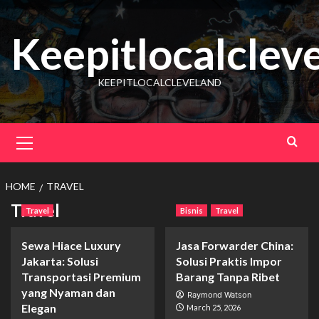
Skip
to
Keepitlocalclev
content
KEEPITLOCALCLEVELAND
Primary
Menu
HOME
TRAVEL
Travel
Travel
Bisnis
Travel
Sewa Hiace Luxury
Jasa Forwarder China:
Jakarta: Solusi
Solusi Praktis Impor
Transportasi Premium
Barang Tanpa Ribet
yang Nyaman dan
Raymond Watson
Elegan
March 25, 2026