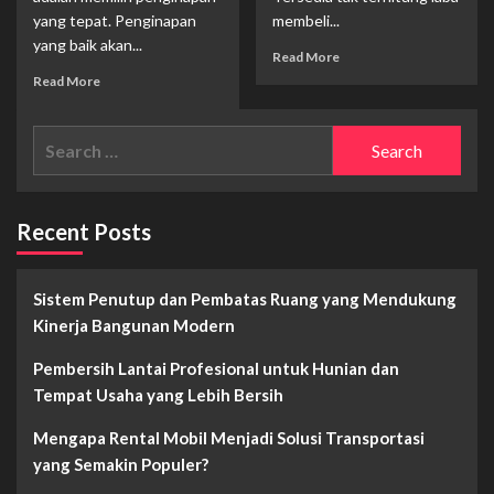
yang tepat. Penginapan
membeli...
yang baik akan...
Read
Read More
more
Read
Read More
about
more
Tips
about
Search
Membeli
Tips
Mobil
Memilih
for:
Bekas
Penginapan
Untuk
Saat
Jasa
Liburan
Recent Posts
Sewa
Mobil
Sistem Penutup dan Pembatas Ruang yang Mendukung
Kinerja Bangunan Modern
Pembersih Lantai Profesional untuk Hunian dan
Tempat Usaha yang Lebih Bersih
Mengapa Rental Mobil Menjadi Solusi Transportasi
yang Semakin Populer?