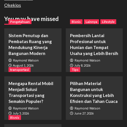
Okekios
You may have missed
Pengetahuan
Bisnis
Lainnya
Lifestyle
Sistem Penutup dan
Pembersih Lantai
Pembatas Ruang yang
Profesional untuk
Mendukung Kinerja
Hunian dan Tempat
Bangunan Modern
Usaha yang Lebih Bersih
Raymond Watson
Raymond Watson
August 1, 2026
July 8, 2026
transportasi
Tips
Mengapa Rental Mobil
Pilihan Material
Menjadi Solusi
Bangunan untuk
Transportasi yang
Konstruksi yang Lebih
Semakin Populer?
Efisien dan Tahan Cuaca
Raymond Watson
Raymond Watson
July 5, 2026
June 27, 2026
Bisnis