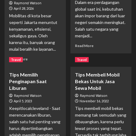
Dalam era perdagangan
Raymond Watson
April 28, 2026
global saat ini, kebutuhan
Mobilitas di kota besar
akan impor barang dari luar
seperti Jakarta menuntut
negeri semakin meningkat.
kenyamanan, efisiensi,
Salah satu negara yang
sekaligus gaya. Oleh
menjadi...
karena itu, banyak orang
Read
Read More
mulai beralih ke layanan...
more
about
Read
Read More
Travel
Travel
Jasa
more
Forwarder
about
China:
Tips Memilih
Tips Membeli Mobil
Sewa
Solusi
Penginapan Saat
Bekas Untuk Jasa
Hiace
Praktis
Luxury
Liburan
Sewa Mobil
Impor
Jakarta:
Raymond Watson
Raymond Watson
Barang
Solusi
April 5, 2023
November 16, 2022
Tanpa
Transportasi
Keepitlocalcleveland - Saat
Tips membeli mobil bekas
Ribet
Premium
merencanakan liburan,
memang tak semudah yang
yang
salah satu hal penting yang
dibayangkan, karena perlu
Nyaman
dan
harus dipertimbangkan
lewat proses yang tepat.
Elegan
adalah memilih penginapan
Tersedia tak terhitung laba