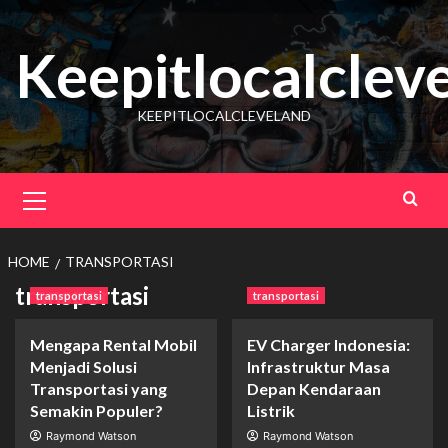
Skip
to
Keepitlocalclev
content
KEEPITLOCALCLEVELAND
Primary
Menu
HOME
TRANSPORTASI
transportasi
transportasi
transportasi
Mengapa Rental Mobil
EV Charger Indonesia:
Menjadi Solusi
Infrastruktur Masa
Transportasi yang
Depan Kendaraan
Semakin Populer?
Listrik
Raymond Watson
Raymond Watson