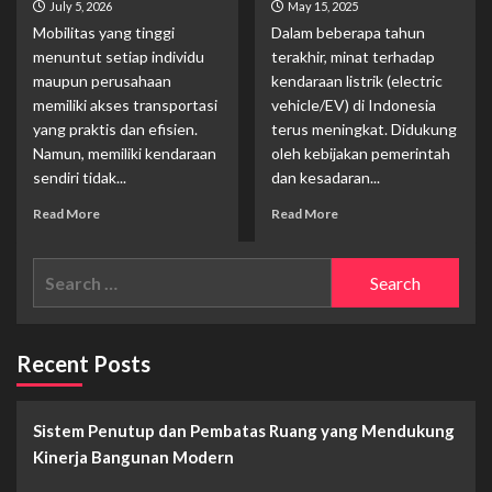
July 5, 2026
May 15, 2025
Mobilitas yang tinggi
Dalam beberapa tahun
menuntut setiap individu
terakhir, minat terhadap
maupun perusahaan
kendaraan listrik (electric
memiliki akses transportasi
vehicle/EV) di Indonesia
yang praktis dan efisien.
terus meningkat. Didukung
Namun, memiliki kendaraan
oleh kebijakan pemerintah
sendiri tidak...
dan kesadaran...
Read
Read
Read More
Read More
more
more
about
about
Search
Mengapa
EV
Rental
Charger
for:
Mobil
Indonesia:
Menjadi
Infrastruktur
Solusi
Masa
Recent Posts
Transportasi
Depan
yang
Kendaraan
Semakin
Listrik
Sistem Penutup dan Pembatas Ruang yang Mendukung
Populer?
Kinerja Bangunan Modern