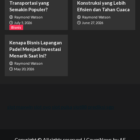
Transportasi yang
Konstruksi yang Lebih
Semakin Populer?
Efisien dan Tahan Cuaca
Raymond Watson
Raymond Watson
July 5, 2026
June 27, 2026
Bisnis
Kenapa Bisnis Lapangan
Padel Menjadi Investasi
Menarik Saat Ini?
Raymond Watson
May 20, 2026
slot maxwin
slot ovo
slot pulsa
slot88
prediksi sgp
Copyright © All rights reserved.
|
CoverNews
by AF