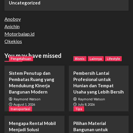
Uncategorized
Anoboy
Anichin
Motorbalap.id
Okekios
You may have missed
Pengetahuan
Bisnis
Lainnya
Lifestyle
Sistem Penutup dan
Pembersih Lantai
Pembatas Ruang yang
Profesional untuk
Mendukung Kinerja
Hunian dan Tempat
Bangunan Modern
Usaha yang Lebih Bersih
Raymond Watson
Raymond Watson
August 1, 2026
July 8, 2026
transportasi
Tips
Mengapa Rental Mobil
Pilihan Material
Menjadi Solusi
Bangunan untuk