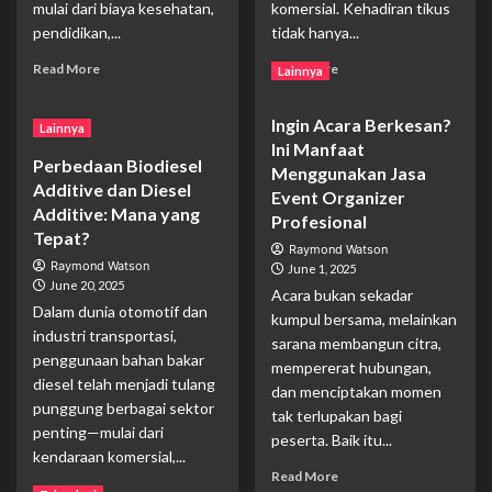
mulai dari biaya kesehatan,
komersial. Kehadiran tikus
pendidikan,...
tidak hanya...
Read
Read
Read More
Read More
Lainnya
more
more
about
about
Ingin Acara Berkesan?
Solusi
Langkah-
Lainnya
Ini Manfaat
Keuangan
Langkah
Perbedaan Biodiesel
Cepat
Jasa
Menggunakan Jasa
Additive dan Diesel
dan
Pembasmi
Event Organizer
Additive: Mana yang
Aman:
Tikus
Profesional
Gadai
dalam
Tepat?
Raymond Watson
BPKB
Menjaga
Raymond Watson
June 1, 2025
Mobil
Kebersihan
June 20, 2025
Acara bukan sekadar
&
Properti
Dalam dunia otomotif dan
Dana
kumpul bersama, melainkan
industri transportasi,
Talangan
sarana membangun citra,
Pribadi
penggunaan bahan bakar
mempererat hubungan,
di
diesel telah menjadi tulang
dan menciptakan momen
Jakarta
punggung berbagai sektor
tak terlupakan bagi
dan
penting—mulai dari
peserta. Baik itu...
Sekitarnya
kendaraan komersial,...
Read
Read More
Read