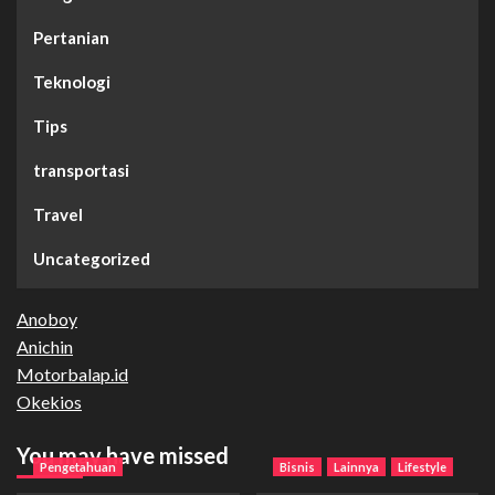
Pertanian
Teknologi
Tips
transportasi
Travel
Uncategorized
Anoboy
Anichin
Motorbalap.id
Okekios
You may have missed
Pengetahuan
Bisnis
Lainnya
Lifestyle