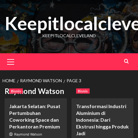
Skip
to
Keepitlocalclev
content
KEEPITLOCALCLEVELAND
Primary
Menu
HOME
RAYMOND WATSON
PAGE 3
Raymond Watson
Bisnis
Bisnis
Jakarta Selatan: Pusat
Transformasi Industri
Pertumbuhan
Aluminium di
Coworking Space dan
Indonesia: Dari
Perkantoran Premium
Ekstrusi hingga Produk
Jadi
Raymond Watson