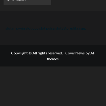
slot maxwin
slot ovo
slot pulsa
slot88
prediksi sgp
Copyright © All rights reserved.
|
CoverNews
by AF
themes.