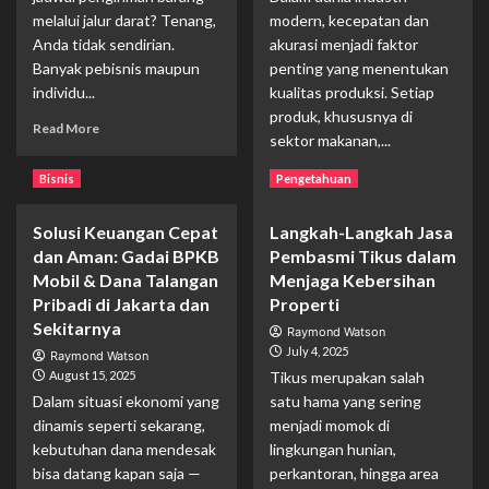
Jadi
melalui jalur darat? Tenang,
modern, kecepatan dan
Anda tidak sendirian.
akurasi menjadi faktor
Banyak pebisnis maupun
penting yang menentukan
individu...
kualitas produksi. Setiap
produk, khususnya di
Read
Read More
sektor makanan,...
more
about
Read
Read More
Bisnis
Pengetahuan
Cara
more
Menjadwalkan
about
Pengiriman
Solusi Keuangan Cepat
Langkah-Langkah Jasa
Teknologi
Ekspedisi
dan Aman: Gadai BPKB
Pembasmi Tikus dalam
Mesin
Darat
Expired
Mobil & Dana Talangan
Menjaga Kebersihan
secara
Date
Pribadi di Jakarta dan
Properti
Efisien
Otomatis
Sekitarnya
Raymond Watson
&
July 4, 2025
Raymond Watson
Continuous
August 15, 2025
Tikus merupakan salah
Inkjet
Dalam situasi ekonomi yang
satu hama yang sering
Printer
di
dinamis seperti sekarang,
menjadi momok di
Lini
kebutuhan dana mendesak
lingkungan hunian,
Produksi
bisa datang kapan saja —
perkantoran, hingga area