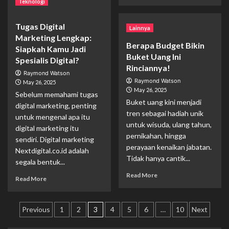
Read More
more
Teknologi
more
about
about
Ingin
Tugas Digital
Perbedaan
Lainnya
Acara
Marketing Lengkap:
Biodiesel
Berkesan?
Berapa Budget Bikin
Additive
Siapkah Kamu Jadi
Ini
Buket Uang Ini
dan
Spesialis Digital?
Manfaat
Diesel
Rinciannya!
Menggunakan
Raymond Watson
Additive:
Jasa
Raymond Watson
May 26, 2025
Mana
Event
May 26, 2025
Sebelum memahami tugas
yang
Organizer
Buket uang kini menjadi
digital marketing, penting
Tepat?
Profesional
tren sebagai hadiah unik
untuk mengenal apa itu
untuk wisuda, ulang tahun,
digital marketing itu
pernikahan, hingga
sendiri. Digital marketing
perayaan kenaikan jabatan.
Nextdigital.co.id adalah
Tidak hanya cantik...
segala bentuk...
Read
Read More
Read
Read More
more
more
about
about
Berapa
Posts
Tugas
Previous
1
2
3
4
5
6
…
10
Next
Budget
Digital
pagination
Bikin
Marketing