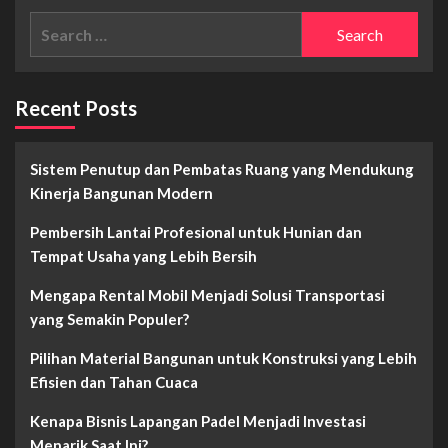
Buket
Lengkap:
Search
Uang
Siapkah
Ini
for:
Kamu
Rinciannya!
Jadi
Spesialis
Recent Posts
Digital?
Sistem Penutup dan Pembatas Ruang yang Mendukung
Kinerja Bangunan Modern
Pembersih Lantai Profesional untuk Hunian dan
Tempat Usaha yang Lebih Bersih
Mengapa Rental Mobil Menjadi Solusi Transportasi
yang Semakin Populer?
Pilihan Material Bangunan untuk Konstruksi yang Lebih
Efisien dan Tahan Cuaca
Kenapa Bisnis Lapangan Padel Menjadi Investasi
Menarik Saat Ini?