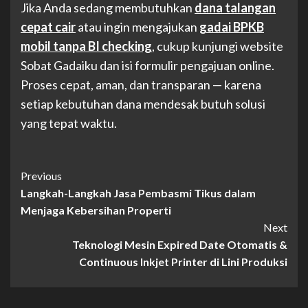
Jika Anda sedang membutuhkan
dana talangan
cepat cair
atau ingin mengajukan
gadai BPKB
mobil tanpa BI checking
, cukup kunjungi website
Sobat Gadaiku dan isi formulir pengajuan online.
Proses cepat, aman, dan transparan — karena
setiap kebutuhan dana mendesak butuh solusi
yang tepat waktu.
Post
Previous
Langkah-Langkah Jasa Pembasmi Tikus dalam
Navigation
Menjaga Kebersihan Properti
Next
Teknologi Mesin Expired Date Otomatis &
Continuous Inkjet Printer di Lini Produksi