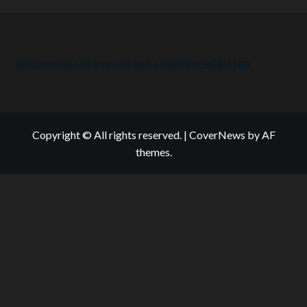
slot maxwin
slot ovo
slot pulsa
slot88
prediksi sgp
Copyright © All rights reserved.
|
CoverNews
by AF
themes.