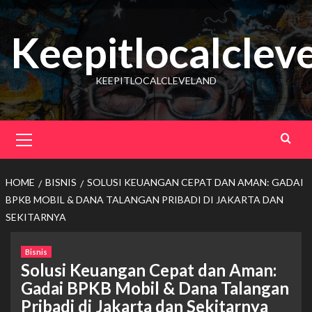
Skip
to
Keepitlocalclev
content
KEEPITLOCALCLEVELAND
Primary
Menu
HOME
BISNIS
SOLUSI KEUANGAN CEPAT DAN AMAN: GADAI
BPKB MOBIL & DANA TALANGAN PRIBADI DI JAKARTA DAN
SEKITARNYA
Bisnis
Solusi Keuangan Cepat dan Aman:
Gadai BPKB Mobil & Dana Talangan
Pribadi di Jakarta dan Sekitarnya