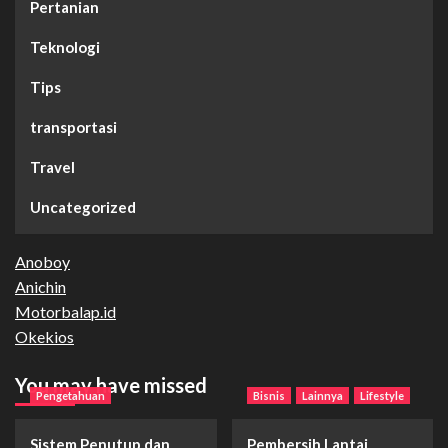
Pertanian
Teknologi
Tips
transportasi
Travel
Uncategorized
Anoboy
Anichin
Motorbalap.id
Okekios
You may have missed
Pengetahuan
Bisnis
Lainnya
Lifestyle
Sistem Penutup dan
Pembersih Lantai