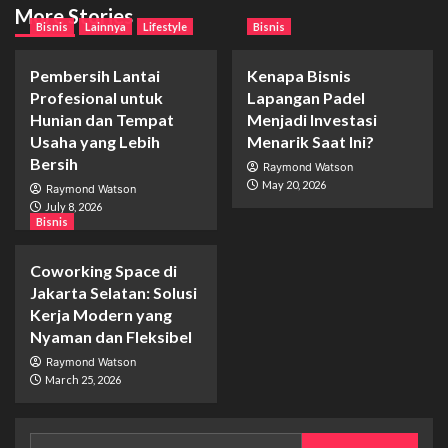
More Stories
Bisnis
Lainnya
Lifestyle
Bisnis
Pembersih Lantai
Kenapa Bisnis
Profesional untuk
Lapangan Padel
Hunian dan Tempat
Menjadi Investasi
Usaha yang Lebih
Menarik Saat Ini?
Bersih
Raymond Watson
May 20, 2026
Raymond Watson
July 8, 2026
Bisnis
Coworking Space di
Jakarta Selatan: Solusi
Kerja Modern yang
Nyaman dan Fleksibel
Raymond Watson
March 25, 2026
Search