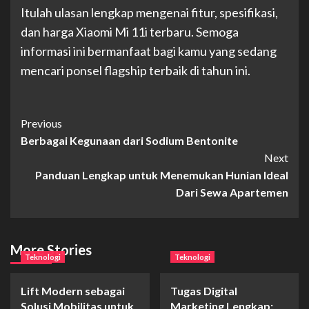
Itulah ulasan lengkap mengenai fitur, spesifikasi,
dan harga Xiaomi Mi 11i terbaru. Semoga
informasi ini bermanfaat bagi kamu yang sedang
mencari ponsel flagship terbaik di tahun ini.
Post
Previous
Berbagai Kegunaan dari Sodium Bentonite
Navigation
Next
Panduan Lengkap untuk Menemukan Hunian Ideal
Dari Sewa Apartemen
More Stories
Teknologi
Teknologi
Lift Modern sebagai
Tugas Digital
Solusi Mobilitas untuk
Marketing Lengkap: