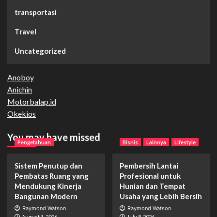
transportasi
Travel
Uncategorized
Anoboy
Anichin
Motorbalap.id
Okekios
You may have missed
Pengetahuan
Bisnis
Lainnya
Lifestyle
Sistem Penutup dan
Pembersih Lantai
Pembatas Ruang yang
Profesional untuk
Mendukung Kinerja
Hunian dan Tempat
Bangunan Modern
Usaha yang Lebih Bersih
Raymond Watson
Raymond Watson
August 1, 2026
July 8, 2026