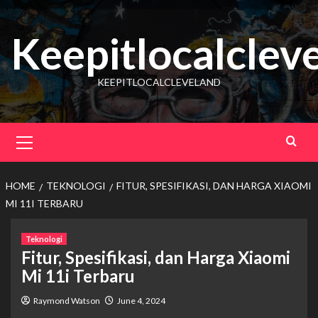
Skip
to
Keepitlocalclev
content
KEEPITLOCALCLEVELAND
Primary
Menu
HOME
TEKNOLOGI
FITUR, SPESIFIKASI, DAN HARGA XIAOMI
MI 11I TERBARU
Teknologi
Fitur, Spesifikasi, dan Harga Xiaomi
Mi 11i Terbaru
Raymond Watson
June 4, 2024